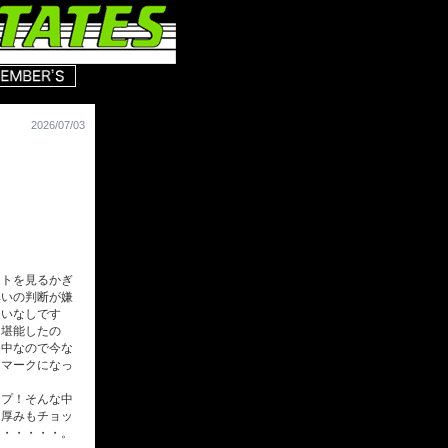
2026/07/03
トを見るかぎ
無いの判断が嫌
違いなしです
も堪能したの
り中なので今な
円マークになっ
プ！そんな中
、厚みもチョッ
ん・・・・・。