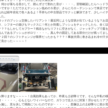
納車ですか？！ま～それもこれも天候次第！
何かが落ちる音がして、踏んずけて割れた音が・・・・。翌朝確認したらヘッドラ
いですか！ただでさえテンション低めのＳ君が、さらにろロ～テンションで来店で
なれば経年劣化で色々あるよ！手持ちの中古部品でサクッと解決できて、少しハイ
した。
ッドのブッシュ交換したバリアント！最近同じような症状が出ているような？お店
り、シフターの遊びもマックスに！何とか到着しブッシュをチェックしたら、全く
？？？もしかしてカプラー？残念ながらリフトに空きがなく、ジャッキアップで蓋
込んであるブッシュがポロリ・・・・。真ん中の固定してある部分だけが残ってま
？２回？のシフトチェンジが限界だったかも？？？！事故渋滞に巻き込まれ冷や汗
て良かった～～～～！
・・・・・。
降りますな～～～～！台風効果もあってか、昨夜も土砂降りです。そんな中私の移
け・・・・・。心もとないワイパーなので、ガラコで念入りに対策！浮かせたリア
を施し、意を決して帰路についたのですが・・・・・。想像以上の土砂降りに前が