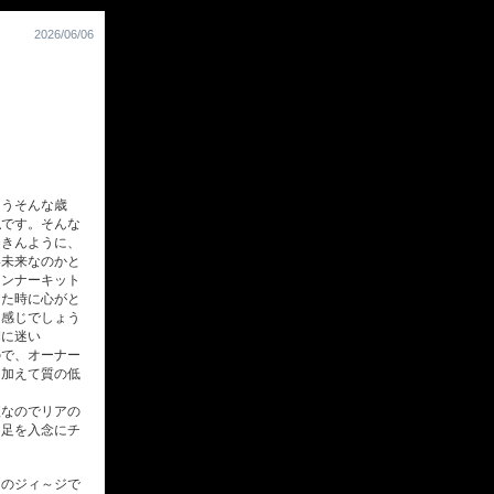
2026/06/06
うそんな歳
私です。そんな
起きんように、
い未来なのかと
インナーキット
した時に心がと
る感じでしょう
期に迷い
ので、オーナー
に加えて質の低
なのでリアの
ア足を入念にチ
のジィ～ジで