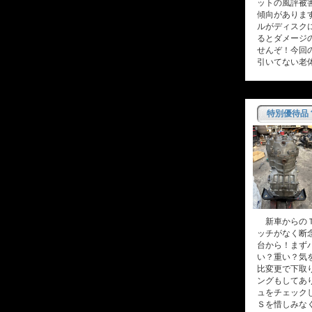
ットの風評被
傾向がありま
ルがディスク
るとダメージ
せんぞ！今回
引いてない老
特別優待品
新車からのＴ
ッチがなく断
台から！まず
い？重い？気
比変更で下取
ングもしてあ
ュをチェック
Ｓを惜しみな