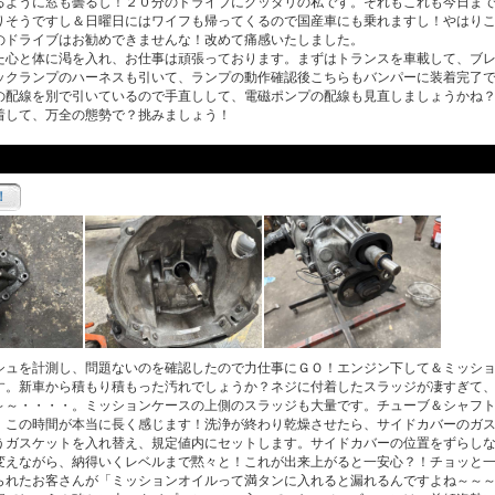
るように窓も曇るし！２０分のドライブにグッタリの私です。それもこれも今日ま
りそうですし＆日曜日にはワイフも帰ってくるので国産車にも乗れますし！やはり
のドライブはお勧めできませんな！改めて痛感いたしました。
心と体に渇を入れ、お仕事は頑張っております。まずはトランスを車載して、ブレ
ックランプのハーネスも引いて、ランプの動作確認後こちらもバンパーに装着完了
の配線を別で引いているので手直しして、電磁ポンプの配線も見直しましょうかね
着して、万全の態勢で？挑みましょう！
！
ュを計測し、問題ないのを確認したので力仕事にＧＯ！エンジン下して＆ミッショ
す。新車から積もり積もった汚れでしょうか？ネジに付着したスラッジが凄すぎて
～～・・・・。ミッションケースの上側のスラッジも大量です。チューブ＆シャフ
！この時間が本当に長く感じます！洗浄が終わり乾燥させたら、サイドカバーのガ
うガスケットを入れ替え、規定値内にセットします。サイドカバーの位置をずらし
変えながら、納得いくレベルまで黙々と！これが出来上がると一安心？！チョッと
られたお客さんが「ミッションオイルって満タンに入れると漏れるんですよね～～