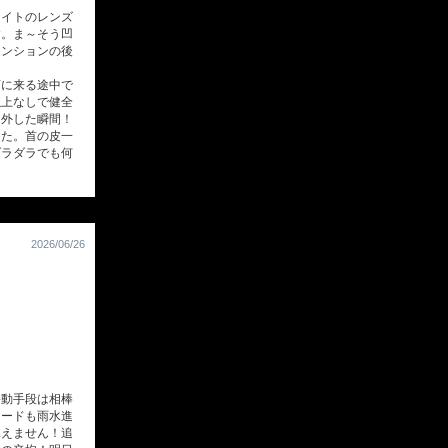
イトのレンズ
す。ま～そう凹
テンションの後
に来る途中で
以上なしで健全
を外した瞬間！
した。首の皮一
ダラダラでも何
2026/06/26
動手段は相棒
フードも雨水進
見えません！追