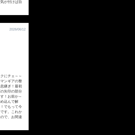
！気が付けば自
2026/06/12
クにチェ～～
ルマンギアの整
の息継ぎ！最初
ブの矢印の部分
ます！お前か～
締め込んで解
な！でもって今
トです。これか
すので、お間違