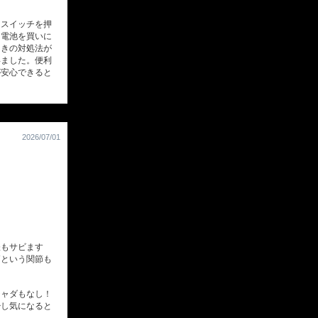
スイッチを押
？電池を買いに
ときの対処法が
得ました。便利
が安心できると
2026/07/01
もサビます
節という関節も
ャダもなし！
少し気になると