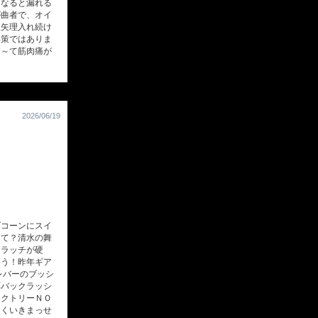
になると漏れる
が曲者で、オイ
理矢理入れ続け
得策ではありま
さ～て筋肉痛が
2026/06/19
コーンにスイ
して？清水の舞
クラッチが硬
ょう！昨年ギア
レバーのブッシ
応バックラッシ
ァクトリーＮＯ
なくいきまっせ