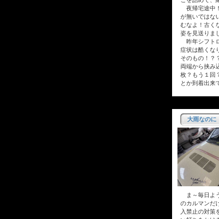
こを詰めて、
夜帰宅途中！
が無いではな
むなよ！古く
姿を見送りま
昨年シフトロ
症状は酷くな
そのもの！？
両端から挟み
枚？もう１回
とか到着出来
大雨なのに
ま～毎日よう
のカルマンだ
入禁止の対策