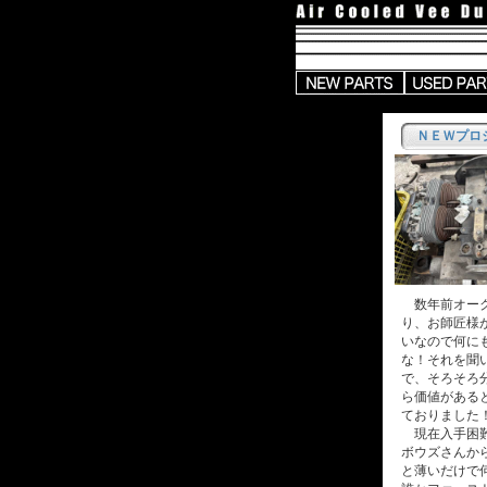
ＮＥＷプロ
数年前オーク
り、お師匠様
いなので何に
な！それを聞
で、そろそろ
ら価値がある
ておりました
現在入手困難
ボウズさんか
と薄いだけで