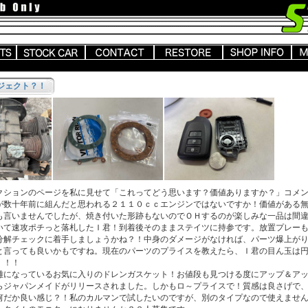
ジェクト？！
ションのページを私に見せて「これってどう思います？価値ありますか？」コメン
が数十年前に組んだと思われる２１１０ｃｃエンジンではないですか！価値がある
も言いませんでしたが、焼き付いた形跡もないのでＯＨするのが楽しみな一品は間
いて速攻ポチっと落札したＩ君！到着後そのままステイツに持参です。放置プレー
分解チェックに着手しましょうかね？！中身のダメージがなければ、パーツ爆上が
と言っても良いかもですね。現在のパーツのプライスを教えたら、Ｉ君の目ん玉は
！！！
になっているお気に入りのドレンガスケット！お値段も見つける度にアップ＆アッ
らジャパンメイドがリリースされました。しかもロ～プライスで！質感は良さげで
何だか良い感じ？！私のカルマンで試したいのですが、別のタイプなので使えませ