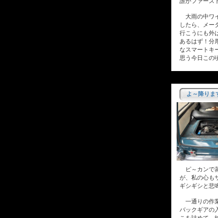
誰かファース
大雨の中ワイ
したら、メー
行こうにも外
あるはず！分
なスマートキ
思う今日この
よ～降りま
ピ～カンで蒸
が、私の心も
ギシギシと悲
一通りの作業
バックギアの