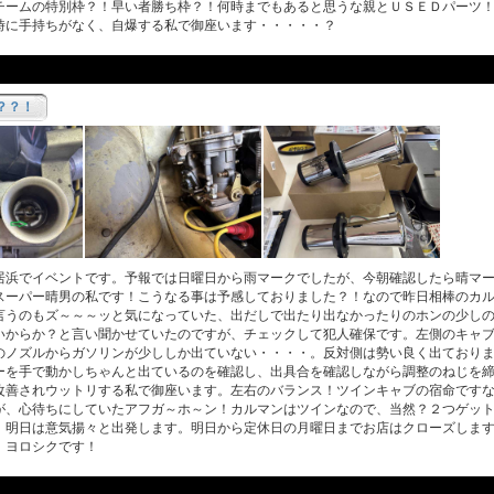
チームの特別枠？！早い者勝ち枠？！何時までもあると思うな親とＵＳＥＤパーツ
時に手持ちがなく、自爆する私で御座います・・・・・？
？？！
浜でイベントです。予報では日曜日から雨マークでしたが、今朝確認したら晴マー
スーパー晴男の私です！こうなる事は予感しておりました？！なので昨日相棒のカ
言うのもズ～～～ッと気になっていた、出だしで出たり出なかったりのホンの少し
いからか？と言い聞かせていたのですが、チェックして犯人確保です。左側のキャ
のノズルからガソリンが少ししか出ていない・・・・。反対側は勢い良く出ており
ーを手で動かしちゃんと出ているのを確認し、出具合を確認しながら調整のねじを
改善されウットリする私で御座います。左右のバランス！ツインキャブの宿命です
が、心待ちにしていたアフガ～ホ～ン！カルマンはツインなので、当然？２つゲッ
、明日は意気揚々と出発します。明日から定休日の月曜日までお店はクローズしま
！ヨロシクです！