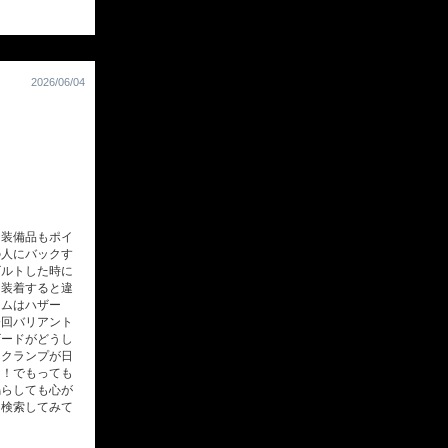
2026/06/04
装備品もポイ
の人にバックす
ビルトした時に
は装着すると違
テムはハザー
今回バリアント
ザードがどうし
ックランプが日
？！でもっても
鳴らしても心が
は検索してみて