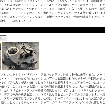
害でしょう！確かに古いタイプのシールの入っていないノーズコーンは、前傾姿勢
す。それ以外ではメインシャフトのシールの劣化で漏れるケースが大半？！こっち
に染み込むとクラッチが切れにくくなります。当然ギアの入りも悪くなるので、無
の蓄積も・・・・。まずはどこから漏れているかチェック！オイル量を減らすのは
のトランスもノーズコーンを交換し、待望の？バックランプ装着の準備完了です。
体鞭打って車載するかっ！
？！
／Ｍの１９６５ｙバリアント！以前バックランプ持参で取付に来店するも、ノーズ
念・・・・。そのためだけにミッション下すのも躊躇われたのですが、今回意を決
バックギアの入りが悪く抜けてしまう！他２台所有するマニュアルワーゲンに比べ
を抜いてつなぐとジャダも凄い！全ての問題を解消するために、私も一肌脱ぎまし
りしたＵＳリビルトトランスを特価で提供します。ギア比は４.１２５！セレクター
り、デフの中身の状態も宜しいようで！見た目もビュ～ティフルで御座います。一
し、スリーブ装着してクラッチ軽い仕様に！シャフト＆レバーはこれまたお宝のフ
く差し出しましょうかね～～～！シャフトのスリーブ＆ブッシングも同様に惜しみ