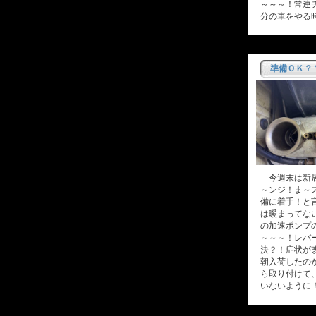
～～～！常連
分の車をやる
準備ＯＫ？
今週末は新居
～ンジ！ま～
備に着手！と
は暖まってな
の加速ポンプ
～～～！レバ
決？！症状が
朝入荷したの
ら取り付けて
いないように