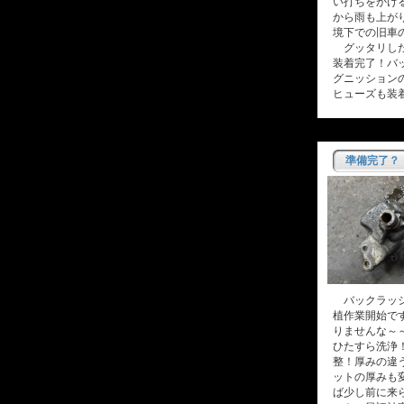
い打ちをかけ
から雨も上が
境下での旧車
グッタリした
装着完了！バ
グニッション
ヒューズも装
準備完了？
バックラッシ
植作業開始で
りませんな～
ひたすら洗浄
整！厚みの違
ットの厚みも
ば少し前に来