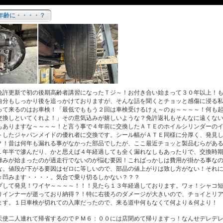
年齢に・・・・？
許更新で初の後期高齢者講習になったＴジ～！お付き合い始まって３０年以上！も
自分もしっかり後を追っかけておりますが、そんな話を聞くとチョッと感傷に浸る
って来るのはお車検！「最低でももう２回は車検受けるけぇ～のぉ～～～～！何も
交換しといてくれよ！」その意気込みが嬉しいような？免許返礼もそんなに遠くな
もありますな～～～～！と言う事で４年前に交換したＡＴＥのホイルシリンダーの
トしたジャパンメイドの優れ者に交換です。シール幅がＡＴＥ同様に分厚く、発見
？！昔は何年も漏れる事がなかった部品でしたが、ここ最近チョッと製品むらがあ
１年半で滲んだり、かと思えば４年経過しても全く漏れなしもあったりで、交換時
滲みが始まったのが過走行でないのが悩む要因！こればっかしは費用が掛かる事な
な。値段が下がる要因はゼロに等しいので、部品の値上がりは致し方がない！それ
々凹みます・・・・。気合で乗り切るしかない？？？
して発見！ワイヤ～～～～！！！見たら１３年経過しております。ワォ！シャコ短
りインナーが逝っており納得？！特に右後ろのダメージが大きいので、チョイとリ
ます。１日車検が切れての入庫だったので、来る道中何もなくて何より＆何より！
使二人連れて帰省するのでＰＭ６：００には店閉めて帰りますっ！なんせデレデレ