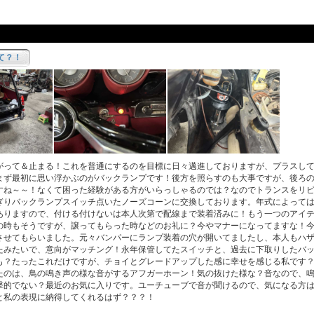
て？！
って＆止まる！これを普通にするのを目標に日々邁進しておりますが、プラスして
まず最初に思い浮かぶのがバックランプです！後方を照らすのも大事ですが、後ろ
すね～～！なくて困った経験がある方がいらっしゃるのでは？なのでトランスをリ
ぎりバックランプスイッチ点いたノーズコーンに交換しております。年式によって
ありますので、付ける付けないは本人次第で配線まで装着済みに！もう一つのアイ
の時もそうですが、譲ってもらった時などのお礼に？今やマナーになってますな！
させてもらいました。元々バンパーにランプ装着の穴が開いてましたし、本人もハ
たみたいで、意向がマッチング！永年保管してたスイッチと、過去に下取りしたバ
も？たったこれだけですが、チョイとグレードアップした感に幸せを感じる私です
たのは、鳥の鳴き声の様な音がするアフガーホーン！気の抜けた様な？音なので、
撃的でない？最近のお気に入りです。ユーチューブで音が聞けるので、気になる方
と私の表現に納得してくれるはず？？？！