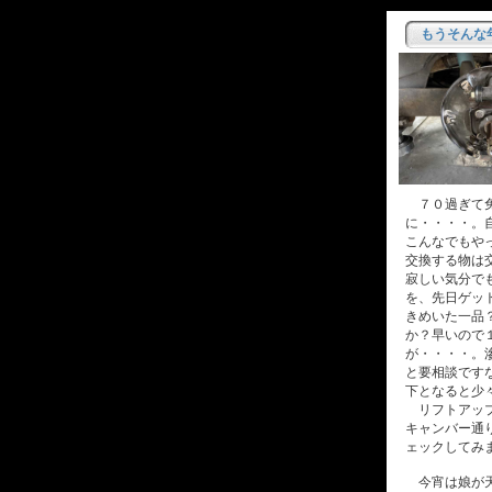
もうそんな
７０過ぎて免
に・・・・。
こんなでもや
交換する物は
寂しい気分で
を、先日ゲッ
きめいた一品
か？早いので
が・・・・。
と要相談です
下となると少
リフトアップ
キャンバー通
ェックしてみ
今宵は娘が天