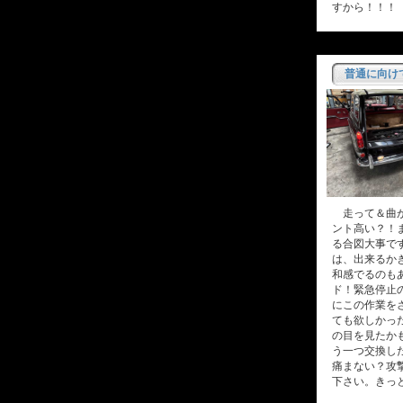
すから！！！
普通に向け
走って＆曲が
ント高い？！
る合図大事で
は、出来るか
和感でるのも
ド！緊急停止
にこの作業を
ても欲しかっ
の目を見たか
う一つ交換し
痛まない？攻
下さい。きっ