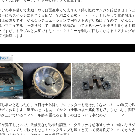
トタイムのモニターになりませんか？２人募集です。
フの車を借りて出勤！やっぱ国産車って楽ちん！帰り際にエンジン始動させようと
ターにもスイッチにも全く反応なしでパニくる私・・・・・。もしかして電池切れ
は土砂降りです。そんなシチュエーションで困る人も必ずいるはずなので、そんな
厚いマニュアル引っ張り出して、無事対処法のかいてあるページを発見！事なきを
ーですが、トラブルと大変ですな～～～？！キーを刺して回してかける！アナログ
頃で御座います。
すの！
し暑いと思ったら、今日は土砂降りでシャッターも開けたくないっ！この湿度で鉄
サビております。気圧のせいもあってか？力仕事の後の筋肉痛も収まらないし、関
鳴を上げている？？？！年齢を重ねると言うのはこういう事なのか・・・・？
が完了したので、天候見ながら最終調整中！クラッチは想像通りチョ～軽くなりジ
入りもバッチリで抜けもなし！バックランプも煌々と光って視界良好？これでもう