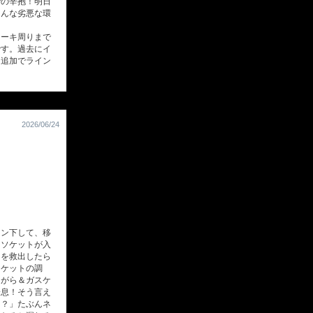
での辛抱！明日
こんな劣悪な環
ーキ周りまで
です。過去にイ
？追加でライン
2026/06/24
ン下して、移
、ソケットが入
トを救出したら
スケットの調
ながら＆ガスケ
一息！そう言え
～？」たぶんネ